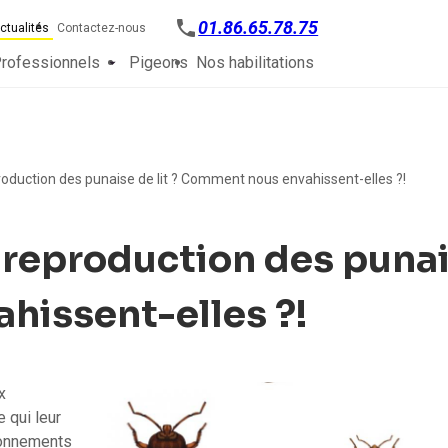
phone
01.86.65.78.75
ctualités
Contactez-nous
rofessionnels
Pigeons
Nos habilitations
production des punaise de lit ? Comment nous envahissent-elles ?!
 reproduction des punais
issent-elles ?!
x
 qui leur
ronnements