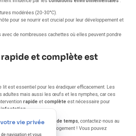
ement influencé par les
conditions environnementales
:
atures modérées (20-30°C).
hôte pour se nourrir est crucial pour leur développement et
s avec de nombreuses cachettes où elles peuvent pondre
 rapide et complète est
lit est essentiel pour les éradiquer efficacement. Les
s adultes mais aussi les œufs et les nymphes, car ces
intervention
rapide
et
complète
est nécessaire pour
 infestation
.
logement ?
Ne perdez pas de temps
, contactez-nous au
votre vie privée
éviter l'infestation de votre logement ! Vous pouvez
e de navigation et vous
 ici
.