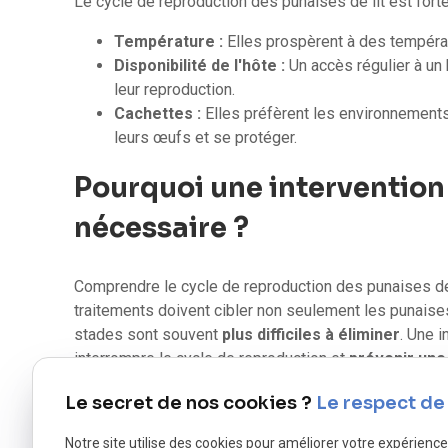
Le cycle de reproduction des punaises de lit est fort
Température :
Elles prospèrent à des tempér
Disponibilité de l'hôte :
Un accès régulier à un 
leur reproduction.
Cachettes :
Elles préfèrent les environnement
leurs œufs et se protéger.
Pourquoi une intervention
nécessaire ?
Comprendre le cycle de reproduction des punaises de 
traitements doivent cibler non seulement les punaise
stades sont souvent
plus difficiles à éliminer
. Une 
interrompre le cycle de reproduction et
prévenir une
Vous avez remarqué des punaises de lit dans votre 
Le secret de nos cookies ?
Le respect de 
01.86.65.78.75
pour une intervention rapide et ainsi 
Notre site utilise des cookies pour améliorer votre expérienc
également demander votre devis en ligne en
cliquant