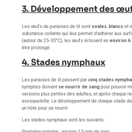
3. Développement des œu
Les œufs de punaises de lit sont
ovales
,
blancs
et 
substance collante qui leur permet d'adhérer aux sur
(autour de 25-30°C), les œufs éclosent en
environ 6 
être prolongé.
4. Stades nymphaux
Les punaises de lit passent par
cinq stades nymph
nymphes doivent
se nourrir de sang
pour pouvoir m
versions plus petites des adultes, et après chaque r
exosquelette. Le développement de chaque stade du
un hôte pour se nourrir.
Les stades nymphaux sont les suivants :
Première nymphe : environ 1,5 mm de long