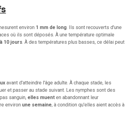
fs
mesurent environ
1 mm de long
. Ils sont recouverts d'une
faces où ils sont déposés. À une température optimale
à 10 jours
. À des températures plus basses, ce délai peut
aux
avant d'atteindre l'âge adulte. À chaque stade, les
uer et passer au stade suivant. Les nymphes sont des
epas sanguin,
elles muent
en abandonnant leur
re environ
une semaine
, à condition qu'elles aient accès à