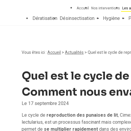
Panneau de gestion des cookies
Accueil
Nos interventions
Les a
Dératisation
Désinsectisation
Hygiène
P
Vous êtes ici :
Accueil
>
Actualités
> Quel est le cycle de re
Quel est le cycle de
Comment nous envah
Le
17 septembre 2024
Le cycle de
reproduction des punaises de lit
, Cime
lectularius, est un processus fascinant mais complexe
permet de
se multiplier rapidement
dans des envi