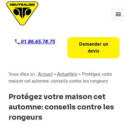
Panneau de gestion des cookies
menu
phone
01.86.65.78.75
Demander un
devis
Vous êtes ici :
Accueil
>
Actualités
> Protégez votre
maison cet automne: conseils contre les rongeurs
Protégez votre maison cet
automne: conseils contre les
rongeurs