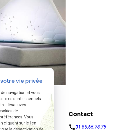
votre vie privée
e de navigation et vous
ssaires sont essentiels
tre désactivés.
cookies de
Contact
 préférences. Vous
cliquant sur le lien
phone
01.86.65.78.75
r que la désactivation de