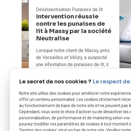
Désinsectisation
Punaises de lit
Intervention réussie
contre les punaises de
lit à Massy par la société
Neutralise
Lorsque notre client de Massy, près
de Versailles et Vélizy, a suspecté
une infestation de punaises de lit, il
nous a contactés après des nuits de
démangeaisons insupportables.
Le secret de nos cookies ?
Le respect de 
Cette situation stressante l'a conduit
à rechercher une solution
Notre site utilise des cookies pour améliorer votre expérienc
professionnelle pour retrouver un
offrir un contenu personnalisé. Les cookies strictement néce
au fonctionnement de base de notre site et ne peuvent pas ê
sommeil paisible. C'est ainsi que
Cependant, vous avez le choix d'activer ou de désactiver les 
NEUTRALISE est intervenu pour
personnalisation, de performance et de marketing selon vos
éradiquer ces nuisibles et rétablir le
pouvez modifier vos paramètres de cookies à tout moment en 
confort de son domicile. Diagnostic
'Gestion des cookies' situé en bas de notre site. Veuillez note