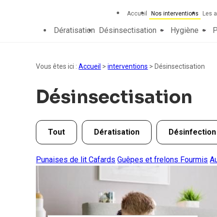
Panneau de gestion des cookies
Accueil
Nos interventions
Les a
Dératisation
Désinsectisation
Hygiène
P
Vous êtes ici :
Accueil
>
interventions
>
Désinsectisation
Désinsectisation
Tout
Dératisation
Désinfection
Punaises de lit
Cafards
Guêpes et frelons
Fourmis
A