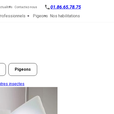
phone
01.86.65.78.75
ctualités
Contactez-nous
rofessionnels
Pigeons
Nos habilitations
Pigeons
utres insectes