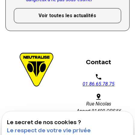
Voir toutes les actualités
Contact
phone
01.86.65.78.75
pin_drop
Rue Nicolas
Appert
91400 ORSAY
Le secret de nos cookies ?
watch_later
Le respect de votre vie privée
Disponible 7j/7 : 08h00 -